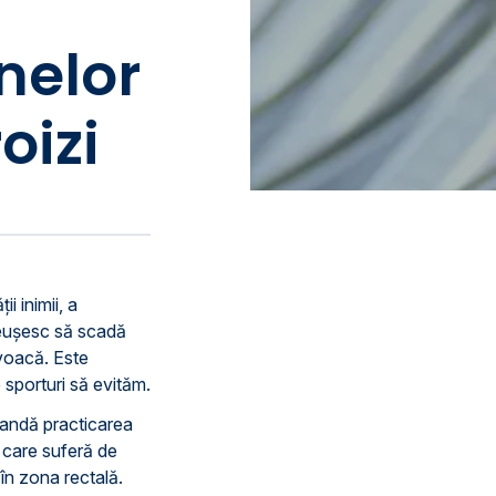
nelor
oizi
i inimii, a
 reușesc să scadă
rovoacă. Este
 sporturi să evităm.
mandă practicarea
r care suferă de
în zona rectală.