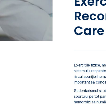
Exerc
Reco
Care
Exercițiile fizice, 
sistemului respirat
riscul apariției hem
important să cunoaş
Sedentarismul şi o
sportului pe tot pa
hemoroizi se numără