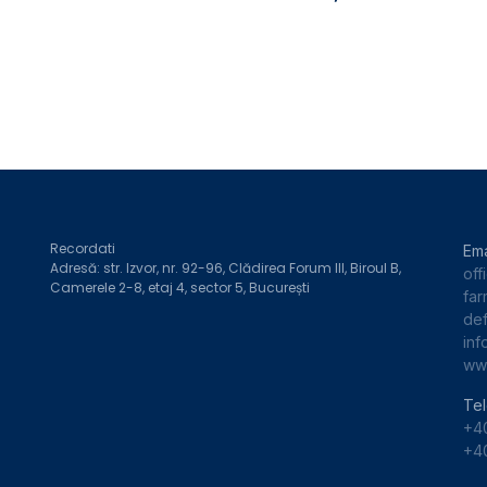
Recordati
Ema
Adresă: str. Izvor, nr. 92-96, Clădirea Forum III, Biroul B,
off
Camerele 2-8, etaj 4, sector 5, București
far
def
inf
www
Tel
+40
+40