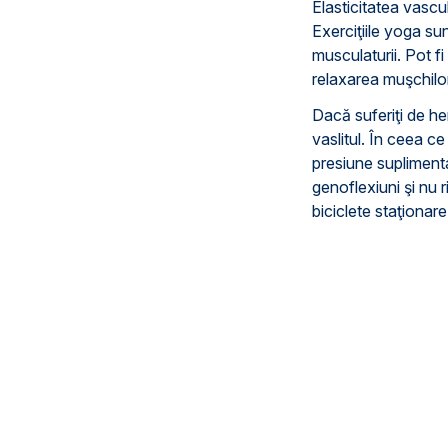
Elasticitatea vascul
Exerciţiile yoga sun
musculaturii. Pot fi
relaxarea muşchilor
Dacă suferiţi de he
vaslitul. În ceea ce
presiune supliment
genoflexiuni şi nu r
biciclete staţionare 