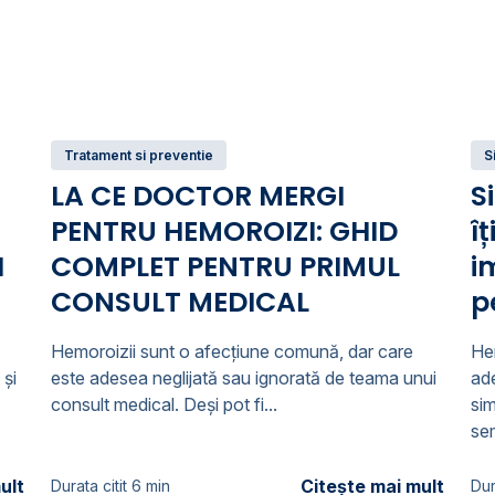
Tratament si preventie
S
LA CE DOCTOR MERGI
S
PENTRU HEMOROIZI: GHID
î
I
COMPLET PENTRU PRIMUL
i
CONSULT MEDICAL
p
Hemoroizii sunt o afecțiune comună, dar care
Hem
 și
este adesea neglijată sau ignorată de teama unui
ade
consult medical. Deși pot fi...
si
se
ult
Citește mai mult
Durata citit 6 min
Dur