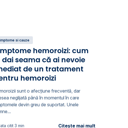
imptome si cauze
imptome hemoroizi: cum
ți dai seama că ai nevoie
mediat de un tratament
entru hemoroizi
oroizii sunt o afecțiune frecventă, dar
sea neglijată până în momentul în care
mptomele devin greu de suportat. Unele
mne...
Citește mai mult
ata citit 3 min